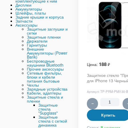
комплектующие к ним
Дисплеи
Аккумуляторы
Шлейфы, платы
Задние крышки и корпуса
Запчасти
Аксессуары
Защитные заглушки и
сетки
Защитные пленки
Держатели
Гарнитуры
Внешние
Аккумуляторы (Power
Bank)
Беспроводные
188
Цена:
₽
наушники Bluetooth
Прочие аксессуары
Сетевые фильтры,
Защитное стекло "Пр
блоки и кабели
для iPhone 13 Черны
питания бытовые
Чехлы
Зарядные устройства
Артикул:
TP-PRM-PMI130-
Кабели, адаптеры
Защитные стекла и
пленки
−
Защитные
стекла
"Supglass"
Купить
Защитные
стекла с сеткой
динамика
Склад:
В наличии