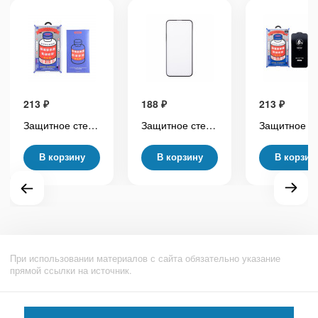
213
₽
188
₽
213
₽
Защитное стекло Remax Medicine Glass GL-27 для iPhone 13/13 Pro/14/16e/17e Черный
Защитное стекло "Премиум" для iPhone 15 Pro Max Черный (Закалённое+, полное покрытие)
В корзину
В корзину
В корзин
При использовании материалов с сайта обязательно указание
прямой ссылки на источник.