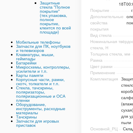
Защитные
18T00:
стекла "Полное
Покрытие
покрытие"
(тех.упаковка,
Дополнительные
ол
полное
свойства
по
покрытие,
клеится по всей
покрытия
площади)
Вид стекла
Номинальная твёрдо
Мобильные телефоны
Запчасти для ПК, ноутбуков
стекла, Н
и телевизоров
Толщина стекла, мм
Клавиатуры, мыши,
геймпады
Рамка
Батарейки
Цвет рамки
Микросхемы, контроллеры,
усилители и т.п.
Применение
Карты памяти
Комплектация
Защи
Корпусные части, рамки,
скотч, толкатели и т.п.
стекл
Стекла, тачскрины,
короб
поляризаторы,
поляризационные и ОСА
салфе
пленки
(влаж
Оборудование,
инструменты, расходные
сухая)
материалы
для у
Тачскрины
Запчасти для игровых
пыли
приставок
Основной_РЦ
Скла