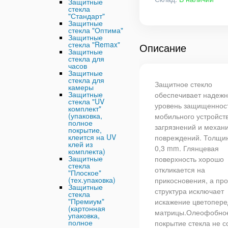
Защитные
стекла
"Стандарт"
Защитные
стекла "Оптима"
Защитные
стекла "Remax"
Описание
Защитные
стекла для
часов
Защитные
стекла для
Защитное стекло
камеры
Защитные
обеспечивает надеж
стекла "UV
уровень защищеннос
комплект"
(упаковка,
мобильного устройств
полное
загрязнений и механ
покрытие,
клеится на UV
повреждений. Толщин
клей из
0,3 mm. Глянцевая
комплекта)
Защитные
поверхность хорошо
стекла
откликается на
"Плоское"
(тех.упаковка)
прикосновения, а пр
Защитные
структура исключает
стекла
"Премиум"
искажение цветопере
(картонная
матрицы.Олеофобно
упаковка,
полное
покрытие стекла не с