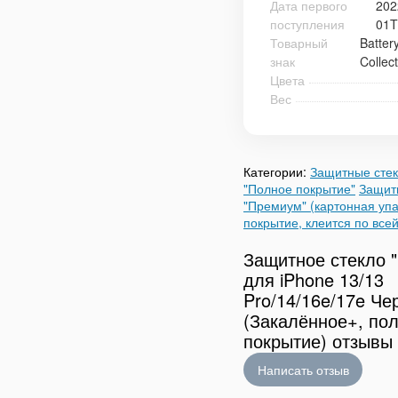
Дата первого
202
поступления
01T
Товарный
Batter
знак
Collec
Цвета
Вес
Категории:
Защитные стек
"Полное покрытие"
Защит
"Премиум" (картонная упа
покрытие, клеится по все
Защитное стекло 
для iPhone 13/13
Pro/14/16e/17e Че
(Закалённое+, по
покрытие) отзывы
Написать отзыв