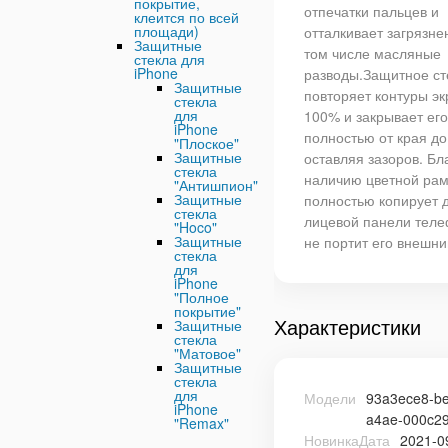
покрытие,
отпечатки пальцев и
клеится по всей
площади)
отталкивает загрязне
Защитные
том числе масляные
стекла для
iPhone
разводы.Защитное ст
Защитные
повторяет контуры эк
стекла
для
100% и закрывает его
iPhone
полностью от края до
"Плоское"
Защитные
оставляя зазоров. Бл
стекла
наличию цветной рам
"Антишпион"
Защитные
полностью копирует 
стекла
лицевой панели теле
"Hoco"
Защитные
не портит его внешни
стекла
для
iPhone
"Полное
покрытие"
Характеристики
Защитные
стекла
"Матовое"
Защитные
стекла
для
Модели
93a3ece8-b
iPhone
a4ae-000c2
"Remax"
НовинкаДата
2021-0