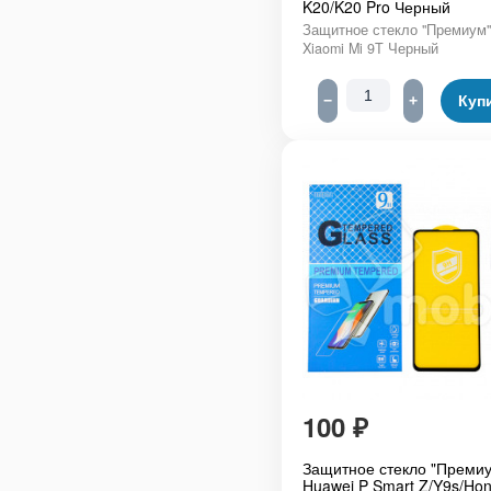
K20/K20 Pro Черный
Защитное стекло "Премиум"
Xiaomi Mi 9T Черный
−
+
Куп
100
₽
Защитное стекло "Премиу
Huawei P Smart Z/Y9s/Hon