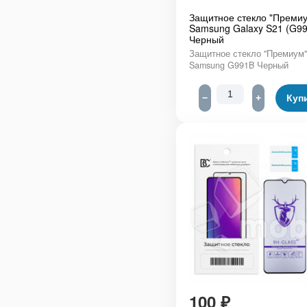
Защитное стекло "Премиу
Samsung Galaxy S21 (G9
Черный
Защитное стекло "Премиум"
Samsung G991B Черный
−
+
Куп
100
₽