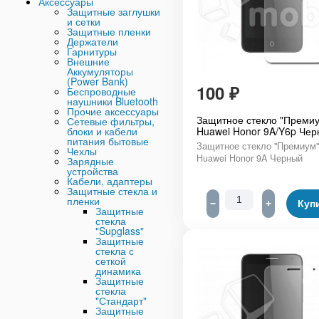
Аксессуары
Защитные заглушки
и сетки
Защитные пленки
Держатели
Гарнитуры
Внешние
Аккумуляторы
(Power Bank)
100
₽
Беспроводные
наушники Bluetooth
Прочие аксессуары
Защитное стекло "Премиу
Сетевые фильтры,
блоки и кабели
Huawei Honor 9A/Y6p Че
питания бытовые
Защитное стекло "Премиум"
Чехлы
Huawei Honor 9A Черный
Зарядные
устройства
Кабели, адаптеры
Защитные стекла и
пленки
−
+
Куп
Защитные
стекла
"Supglass"
Защитные
стекла с
сеткой
динамика
Защитные
стекла
"Стандарт"
Защитные