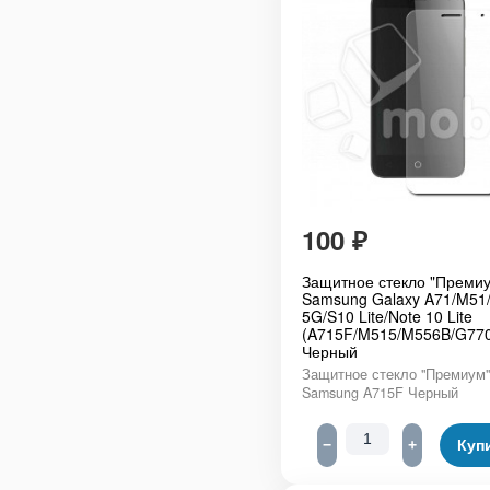
100
₽
Защитное стекло "Премиу
Samsung Galaxy A71/M51
5G/S10 Lite/Note 10 Lite
(A715F/M515/M556B/G77
Черный
Защитное стекло "Премиум"
Samsung A715F Черный
−
+
Куп