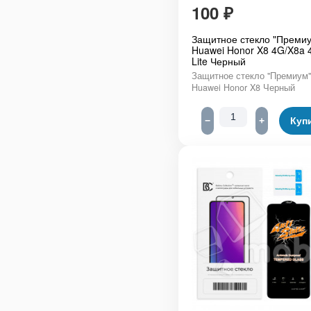
100
₽
Защитное стекло "Премиу
Huawei Honor X8 4G/X8a 
Lite Черный
Защитное стекло "Премиум"
Huawei Honor X8 Черный
−
+
Куп