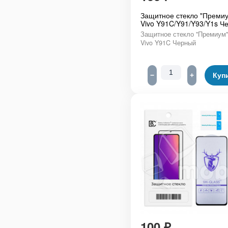
Защитное стекло "Премиу
Vivo Y91C/Y91/Y93/Y1s Ч
Защитное стекло "Премиум"
Vivo Y91C Черный
−
+
Куп
100
₽