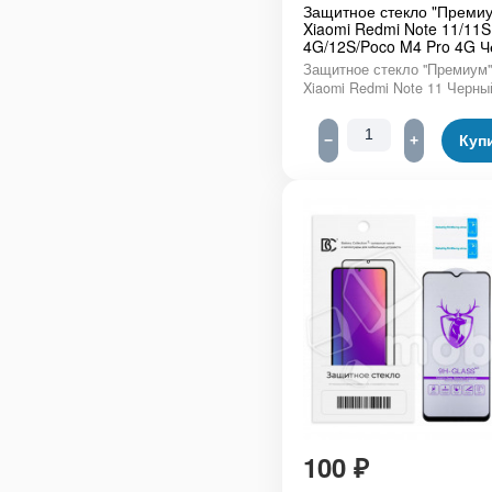
Защитное стекло "Премиу
Xiaomi Redmi Note 11/11S
4G/12S/Poco M4 Pro 4G 
Защитное стекло "Премиум"
Xiaomi Redmi Note 11 Черны
−
+
Куп
100
₽