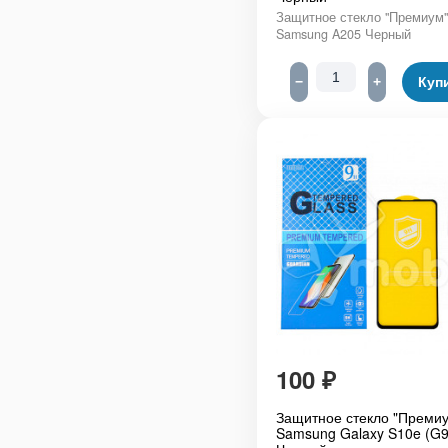
Защитное стекло "Премиум"
Samsung A205 Черный
−
+
Куп
100
₽
Защитное стекло "Премиу
Samsung Galaxy S10e (G