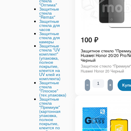
стекла
"Оптима"
Защитные
стекла
"Remax"
Защитные
стекла для
часов
Защитные
100
₽
стекла для
камеры
Защитные
стекла "UV
Защитное стекло "Премиу
комплект"
Huawei Honor 20/20 Pro/N
(упаковка,
Черный
полное
покрытие,
Защитное стекло "Премиум"
клеится на
Huawei Honor 20 Черный
UV клей из
комплекта)
Защитные
−
+
Куп
стекла
"Плоское"
(тех.упаковка)
Защитные
стекла
"Премиум"
(картонная
упаковка,
полное
покрытие,
клеится по