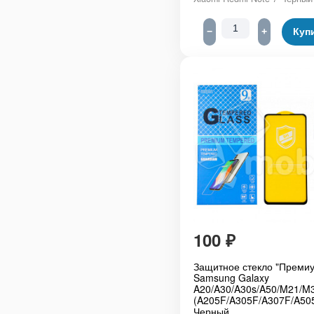
−
+
Куп
100
₽
Защитное стекло "Премиу
Samsung Galaxy
A20/A30/A30s/A50/M21/M
(A205F/A305F/A307F/A5
Черный