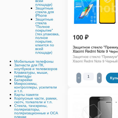
всей
площади)
Защитные
стекла для
iPhone
Защитные
стекла
"Полное
покрытие"
(тех.упаковка,
100
₽
полное
покрытие,
клеится по
Защитное стекло "Премиу
всей
Xiaomi Redmi Note 9 Чер
площади)
Защитное стекло "Премиум"
Мобильные телефоны
Xiaomi Redmi Note 9 Черный
Запчасти для ПК,
ноутбуков и телевизоров
Клавиатуры, мыши,
геймпады
−
+
Куп
Батарейки
Микросхемы,
контроллеры, усилители
и т.п.
Карты памяти
Корпусные части, рамки,
скотч, толкатели и т.п.
Стекла, тачскрины,
поляризаторы,
поляризационные и ОСА
пленки