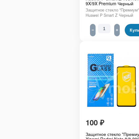
9X/9X Premium Черный
Защитное стекло "Премиум"
Huawei P Smart Z Черный
−
+
Куп
100
₽
Защитное стекло "Премиу