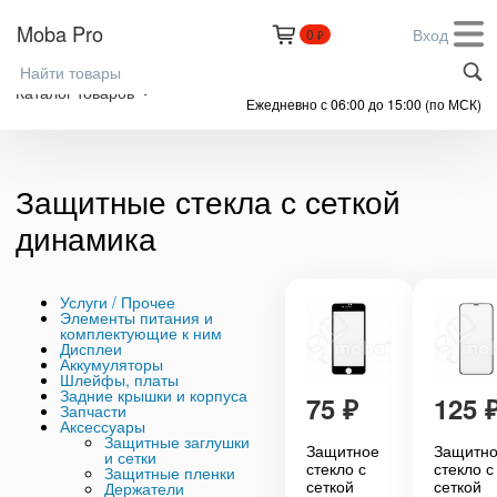
Moba Pro
Вход
0
₽
+7 (999) 305-61-91
Каталог товаров
Ежедневно с 06:00 до 15:00 (по МСК)
Защитные стекла с сеткой
динамика
Услуги / Прочее
Элементы питания и
комплектующие к ним
Дисплеи
Аккумуляторы
Шлейфы, платы
Задние крышки и корпуса
75
₽
125
Запчасти
Аксессуары
Защитные заглушки
Защитное
Защитн
и сетки
стекло с
стекло с
Защитные пленки
сеткой
сеткой
Держатели