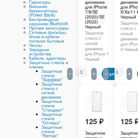
Гарнитуры
динамика
динамик
Внешние
для iPhone
для iPh
Аккумуляторы
7/8/SE
X/Xs/11 
(Power Bank)
(2020)/SE
Черный
Беспроводные
(2022)
наушники Bluetooth
Защитно
Черный
Прочие аксессуары
стекло с
Сетевые фильтры,
Защитное
сеткой
блоки и кабели
стекло с
динамик
питания бытовые
сеткой
для iPho
Чехлы
динамика
Зарядные
X Черны
устройства
для iPhone 7
Кабели, адаптеры
Черный
Защитные стекла и
пленки
Защитные
−
+
−
Купить
+
стекла
"Supglass"
Защитные
стекла с
сеткой
динамика
Защитные
стекла
"Стандарт"
Защитные
стекла
125
₽
125
"Оптима"
Защитные
стекла
Защитное
Защитн
"Remax"
стекло с
стекло с