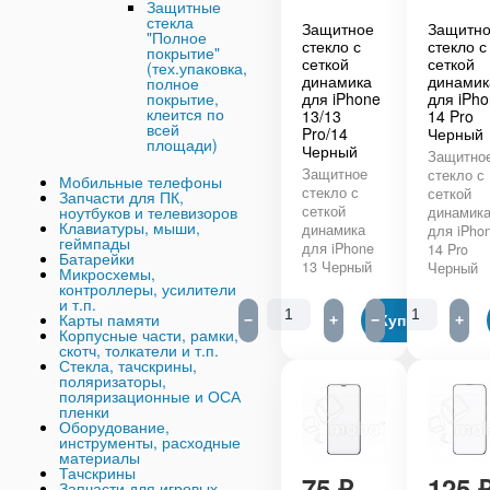
Защитные
стекла
Защитное
Защитн
"Полное
стекло с
стекло с
покрытие"
сеткой
сеткой
(тех.упаковка,
динамика
динамик
полное
для iPhone
для iPh
покрытие,
клеится по
13/13
14 Pro
всей
Pro/14
Черный
площади)
Черный
Защитно
Защитное
стекло с
Мобильные телефоны
стекло с
сеткой
Запчасти для ПК,
сеткой
ноутбуков и телевизоров
динамик
Клавиатуры, мыши,
динамика
для iPho
геймпады
для iPhone
14 Pro
Батарейки
13 Черный
Черный
Микросхемы,
контроллеры, усилители
и т.п.
Карты памяти
−
+
−
Купить
+
Корпусные части, рамки,
скотч, толкатели и т.п.
Стекла, тачскрины,
поляризаторы,
поляризационные и ОСА
пленки
Оборудование,
инструменты, расходные
материалы
Тачскрины
75
₽
125
Запчасти для игровых