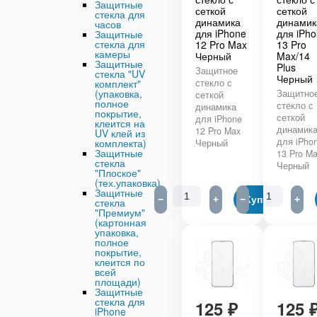
Защитные
сеткой
сеткой
стекла для
динамика
динамик
часов
для iPhone
для iPh
Защитные
стекла для
12 Pro Max
13 Pro
камеры
Черный
Max/14
Защитные
Plus
Защитное
стекла "UV
Черный
комплект"
стекло с
(упаковка,
Защитно
сеткой
полное
стекло с
динамика
покрытие,
сеткой
для iPhone
клеится на
динамик
12 Pro Max
UV клей из
для iPho
комплекта)
Черный
Защитные
13 Pro M
стекла
Черный
"Плоское"
(тех.упаковка)
Защитные
−
+
−
Купить
+
стекла
"Премиум"
(картонная
упаковка,
полное
покрытие,
клеится по
всей
площади)
Защитные
стекла для
125
₽
125
iPhone