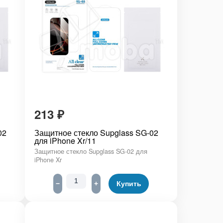
213
₽
02
Защитное стекло Supglass SG-02
для iPhone Xr/11
Защитное стекло Supglass SG-02 для
iPhone Xr
−
+
Купить