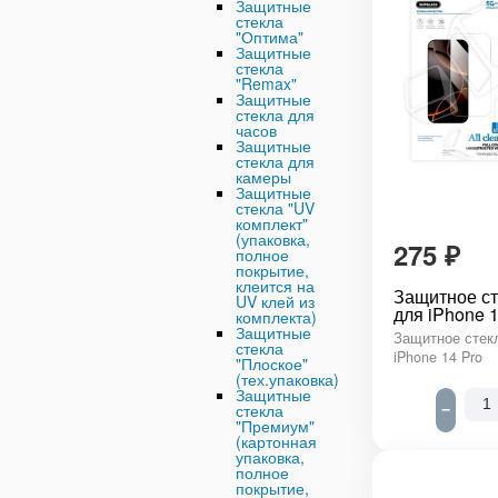
Защитные
стекла
"Оптима"
Защитные
стекла
"Remax"
Защитные
стекла для
часов
Защитные
стекла для
камеры
Защитные
стекла "UV
комплект"
(упаковка,
275
₽
полное
покрытие,
клеится на
Защитное ст
UV клей из
для iPhone 1
комплекта)
Защитные
Защитное стекл
стекла
iPhone 14 Pro
"Плоское"
(тех.упаковка)
Защитные
стекла
−
"Премиум"
(картонная
упаковка,
полное
покрытие,