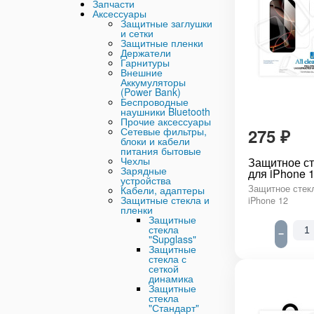
Запчасти
Аксессуары
Защитные заглушки
и сетки
Защитные пленки
Держатели
Гарнитуры
Внешние
Аккумуляторы
(Power Bank)
Беспроводные
наушники Bluetooth
Прочие аксессуары
275
₽
Сетевые фильтры,
блоки и кабели
питания бытовые
Чехлы
Защитное ст
Зарядные
для iPhone 1
устройства
Защитное стекл
Кабели, адаптеры
Защитные стекла и
iPhone 12
пленки
Защитные
стекла
−
"Supglass"
Защитные
стекла с
сеткой
динамика
Защитные
стекла
"Стандарт"