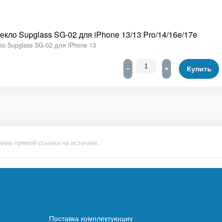
екло Supglass SG-02 для iPhone 13/13 Pro/14/16e/17e
о Supglass SG-02 для iPhone 13
−
+
Купить
ание прямой ссылки на источник.
Поставка комплектующих