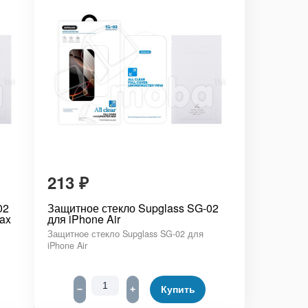
213
₽
02
Защитное стекло Supglass SG-02
ax
для iPhone Air
Защитное стекло Supglass SG-02 для
iPhone Air
−
+
Купить