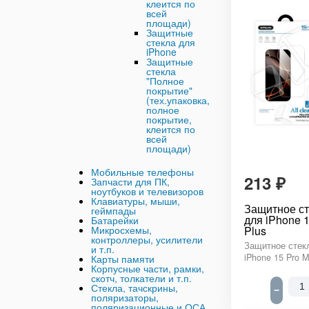
клеится по
всей
площади)
Защитные
стекла для
iPhone
Защитные
стекла
"Полное
покрытие"
(тех.упаковка,
полное
покрытие,
клеится по
всей
площади)
Мобильные телефоны
213
₽
Запчасти для ПК,
ноутбуков и телевизоров
Клавиатуры, мыши,
Защитное ст
геймпады
для iPhone 1
Батарейки
Plus
Микросхемы,
контроллеры, усилители
Защитное стекл
и т.п.
iPhone 15 Pro 
Карты памяти
Корпусные части, рамки,
скотч, толкатели и т.п.
Стекла, тачскрины,
−
поляризаторы,
поляризационные и ОСА