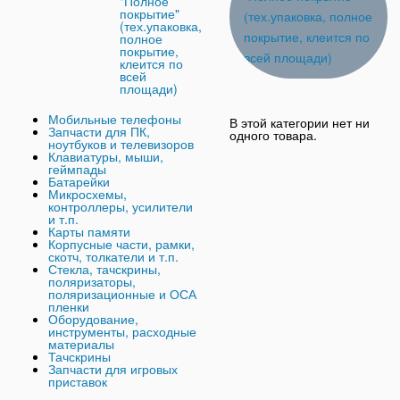
"Полное
покрытие"
(тех.упаковка, полное
(тех.упаковка,
покрытие, клеится по
полное
покрытие,
всей площади)
клеится по
всей
площади)
Мобильные телефоны
В этой категории нет ни
Запчасти для ПК,
одного товара.
ноутбуков и телевизоров
Клавиатуры, мыши,
геймпады
Батарейки
Микросхемы,
контроллеры, усилители
и т.п.
Карты памяти
Корпусные части, рамки,
скотч, толкатели и т.п.
Стекла, тачскрины,
поляризаторы,
поляризационные и ОСА
пленки
Оборудование,
инструменты, расходные
материалы
Тачскрины
Запчасти для игровых
приставок