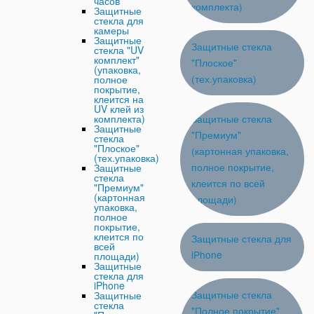
часов
комплекта)
Защитные
стекла для
камеры
Защитные
Защитные стекла
стекла "UV
комплект"
"Плоское"
(упаковка,
(тех.упаковка)
полное
покрытие,
клеится на
UV клей из
Защитные стекла
комплекта)
Защитные
"Премиум"
стекла
"Плоское"
(картонная упаковка,
(тех.упаковка)
полное покрытие,
Защитные
стекла
клеится по всей
"Премиум"
(картонная
площади)
упаковка,
полное
покрытие,
клеится по
Защитные стекла для
всей
iPhone
площади)
Защитные
стекла для
iPhone
Защитные стекла
Защитные
стекла
"Полное покрытие"