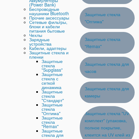
Аккумуляторы
(Power Bank)
Беспроводные
наушники Bluetooth
Защитные стекла
Прочие аксессуары
"Оптима"
Сетевые фильтры,
блоки и кабели
питания бытовые
Чехлы
Защитные стекла
Зарядные
устройства
"Remax"
Кабели, адаптеры
Защитные стекла и
пленки
Защитные
Защитные стекла для
стекла
"Supglass"
часов
Защитные
стекла с
сеткой
динамика
Защитные стекла для
Защитные
камеры
стекла
"Стандарт"
Защитные
стекла
"Оптима"
Защитные стекла "UV
Защитные
комплект" (упаковка,
стекла
"Remax"
полное покрытие,
Защитные
клеится на UV клей из
стекла для