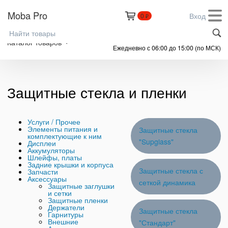
Moba Pro
Вход
0
₽
+7 (999) 305-61-91
Каталог товаров
Ежедневно с 06:00 до 15:00 (по МСК)
Защитные стекла и пленки
Услуги / Прочее
Элементы питания и
Защитные стекла
комплектующие к ним
"Supglass"
Дисплеи
Аккумуляторы
Шлейфы, платы
Задние крышки и корпуса
Защитные стекла с
Запчасти
Аксессуары
сеткой динамика
Защитные заглушки
и сетки
Защитные пленки
Держатели
Защитные стекла
Гарнитуры
Внешние
"Стандарт"