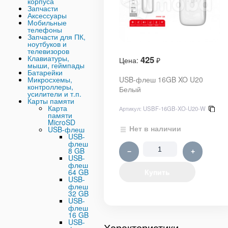
корпуса
Запчасти
Аксессуары
Мобильные
телефоны
Запчасти для ПК,
ноутбуков и
телевизоров
Клавиатуры,
425
Цена:
₽
мыши, геймпады
Батарейки
Микросхемы,
USB-флеш 16GB XO U20
контроллеры,
Белый
усилители и т.п.
Карты памяти
Карта
Артикул:
USBF-16GB-XO-U20-W
памяти
MicroSD
Нет в наличии
USB-флеш
USB-
флеш
8 GB
−
+
USB-
флеш
64 GB
Купить
USB-
флеш
32 GB
USB-
флеш
16 GB
USB-
Характеристики