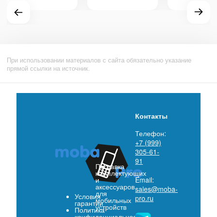
При использовании материалов с сайта обязательно указание
прямой ссылки на источник.
Контакты
Телефон:
+7 (999)
305-61-
91
Поставка
комплектующих
и
Email:
аксессуаров
sales@moba-
для
Условия
pro.ru
мобильных
гарантии
устройств
Политика
конфиденциальности