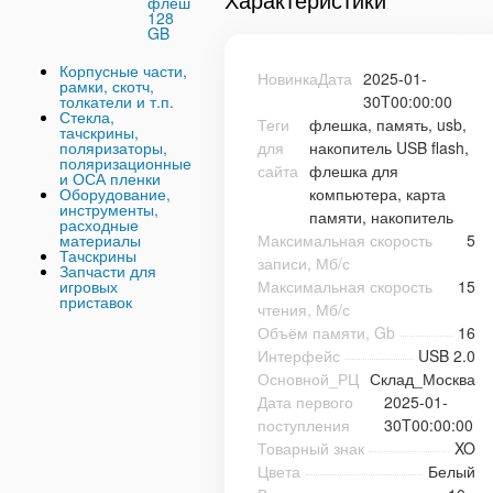
флеш
128
GB
Корпусные части,
НовинкаДата
2025-01-
рамки, скотч,
толкатели и т.п.
30T00:00:00
Стекла,
Теги
флешка, память, usb,
тачскрины,
поляризаторы,
для
накопитель USB flash,
поляризационные
сайта
флешка для
и ОСА пленки
Оборудование,
компьютера, карта
инструменты,
памяти, накопитель
расходные
материалы
Максимальная скорость
5
Тачскрины
записи, Мб/с
Запчасти для
игровых
Максимальная скорость
15
приставок
чтения, Мб/с
Объём памяти, Gb
16
Интерфейс
USB 2.0
Основной_РЦ
Склад_Москва
Дата первого
2025-01-
поступления
30T00:00:00
Товарный знак
XO
Цвета
Белый