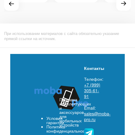
При использовании материалов с сайта обязательно указание
прямой ссылки на источник.
Контакты
Телефон:
+7 (999)
305-61-
91
Поставка
комплектующих
и
Email:
аксессуаров
sales@moba-
для
Условия
pro.ru
мобильных
гарантии
устройств
Политика
конфиденциальности