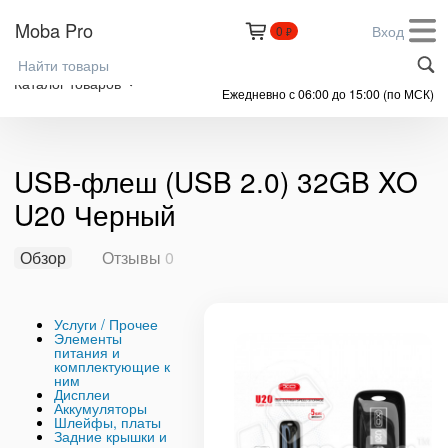
Moba Pro
Вход
0
₽
+7 (999) 305-61-91
Каталог товаров
Ежедневно с 06:00 до 15:00 (по МСК)
USB-флеш (USB 2.0) 32GB XO
U20 Черный
Обзор
Отзывы
0
Услуги / Прочее
Элементы
питания и
комплектующие к
ним
Дисплеи
Аккумуляторы
Шлейфы, платы
Задние крышки и