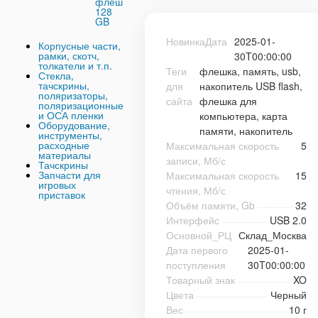
флеш
128
GB
НовинкаДата
2025-01-
Корпусные части,
рамки, скотч,
30T00:00:00
толкатели и т.п.
Теги
флешка, память, usb,
Стекла,
тачскрины,
для
накопитель USB flash,
поляризаторы,
сайта
флешка для
поляризационные
и ОСА пленки
компьютера, карта
Оборудование,
памяти, накопитель
инструменты,
расходные
Максимальная скорость
5
материалы
записи, Мб/с
Тачскрины
Запчасти для
Максимальная скорость
15
игровых
чтения, Мб/с
приставок
Объём памяти, Gb
32
Интерфейс
USB 2.0
Основной_РЦ
Склад_Москва
Дата первого
2025-01-
поступления
30T00:00:00
Товарный знак
XO
Цвета
Черный
Вес
10 г