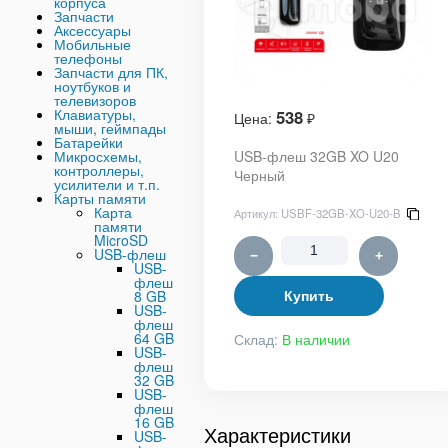
корпуса
Запчасти
Аксессуары
Мобильные
телефоны
Запчасти для ПК,
ноутбуков и
телевизоров
Клавиатуры,
538
Цена:
₽
мыши, геймпады
Батарейки
Микросхемы,
USB-флеш 32GB XO U20
контроллеры,
Черный
усилители и т.п.
Карты памяти
Карта
Артикул:
USBF-32GB-XO-U20-B
памяти
MicroSD
USB-флеш
−
+
USB-
флеш
8 GB
Купить
USB-
флеш
64 GB
Склад:
В наличии
USB-
флеш
32 GB
USB-
флеш
16 GB
Характеристики
USB-