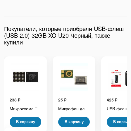
Покупатели, которые приобрели USB-флеш
(USB 2.0) 32GB XO U20 Черный, также
купили
238
₽
25
₽
425
₽
Микросхема Tristar U2 1612A1 (Управление питанием и зарядкой для iPhone 8/8 Plus/X/SE (2020)/11/11 Pro/11 Pro Max)
Микрофон для Samsung Galaxy J120F/J105F/J106F/J250F/J330F/J510F/J530F/J701F/J710F/J730F/A320F/A520F/A720F/A750F/T580
В корзину
В корзину
В корзин