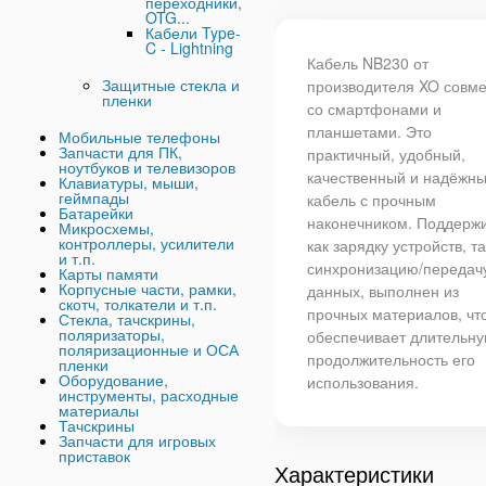
переходники,
OTG...
Кабели Type-
C - Lightning
Кабель NB230 от
Защитные стекла и
производителя XO совм
пленки
со смартфонами и
планшетами. Это
Мобильные телефоны
Запчасти для ПК,
практичный, удобный,
ноутбуков и телевизоров
качественный и надёжн
Клавиатуры, мыши,
геймпады
кабель с прочным
Батарейки
наконечником. Поддерж
Микросхемы,
контроллеры, усилители
как зарядку устройств, та
и т.п.
синхронизацию/передач
Карты памяти
Корпусные части, рамки,
данных, выполнен из
скотч, толкатели и т.п.
прочных материалов, чт
Стекла, тачскрины,
поляризаторы,
обеспечивает длительн
поляризационные и ОСА
продолжительность его
пленки
Оборудование,
использования.
инструменты, расходные
материалы
Тачскрины
Запчасти для игровых
приставок
Характеристики