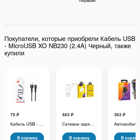
Покупатели, которые приобрели Кабель USB
- MicroUSB XO NB230 (2.4A) Черный, также
купили
75
₽
463
₽
363
₽
Кабель USB - Type-C XO NB230 (2.4A) Черный
Сетевое зарядное устройство USB/Type-C Hoco C80A (20W, QC3.0, PD, 2 порта, кабель Type-C-Type-C) Белый
В корзину
В корзину
В корзин