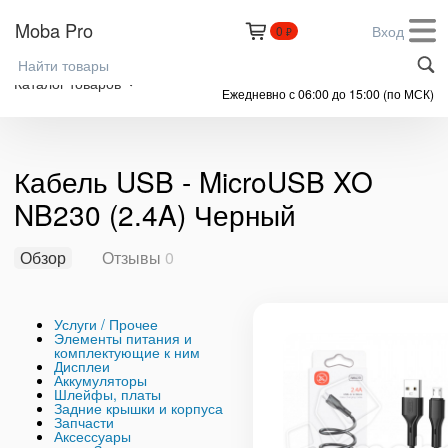
Moba Pro
Вход
0
₽
+7 (999) 305-61-91
Каталог товаров
Ежедневно с 06:00 до 15:00 (по МСК)
Кабель USB - MicroUSB XO
NB230 (2.4A) Черный
Обзор
Отзывы
0
Услуги / Прочее
Элементы питания и
комплектующие к ним
Дисплеи
Аккумуляторы
Шлейфы, платы
Задние крышки и корпуса
Запчасти
Аксессуары