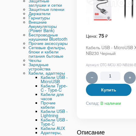
Защитные
заглушки и сетки
Защитные пленки
Держатели
Гарнитуры
Внешние
Аккумуляторы
(Power Bank)
Беспроводные
75
Цена:
₽
наушники Bluetooth
Прочие аксессуары
Сетевые фильтры,
Кабель USB - MicroUSB 
блоки и кабели
NB230 Черный
питания бытовые
Чехлы
Зарядные
Артикул:
DTC-MCU-XO-NB230-
устройства
Кабели, адаптеры
Кабели USB -
−
+
MicroUSB
Кабели Type-
C - Type-C
Купить
Кабели для
часов
Прочие
Склад:
В наличии
кабели
Кабели USB -
Lightning
Кабели USB -
Type-C
Кабели AUX
Описание
Адаптеры,