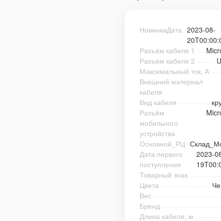
НовинкаДата
2023-08-
20T00:00:
Разъём кабеля 1
Mic
Разъём кабеля 2
U
Максимальный ток, А
Внешний материал
кабеля
Вид кабеля
кр
Разъём
Mic
мобильного
устройства
Основной_РЦ
Склад_М
Дата первого
2023-0
поступления
19T00:
Товарный знак
Цвета
Че
Вес
Бренд
Длина кабеля, м