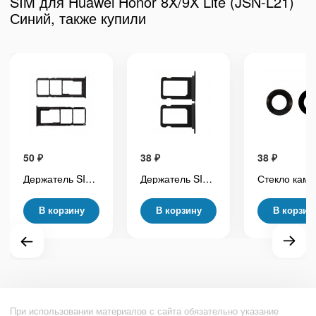
SIM для Huawei Honor 8X/9X Lite (JSN-L21)
Синий, также купили
50
₽
38
₽
38
₽
Держатель SIM для Samsung Galaxy A02 (A022G) Черный
Держатель SIM для iPhone 12 mini (A2399) Черный
В корзину
В корзину
В корзин
При использовании материалов с сайта обязательно указание