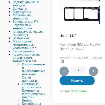
Задние крышки и
корпуса
Запчасти
Аксессуары
Мобильные
телефоны
Запчасти для ПК,
ноутбуков и
телевизоров
Клавиатуры, мыши,
геймпады
38
Цена:
₽
Батарейки
Микросхемы,
контроллеры,
Контейнер SIM для Huawei
усилители и т.п.
Honor 8X Синий
Карты памяти
Корпусные части,
рамки, скотч,
Артикул:
HLD-SIM-HUW-HNR8X-BL
толкатели и т.п.
Изоляционные
и
пылезащитные
−
+
наклейки
Сетки
динамика
Купить
Резиновые
уплотнители
Комплекты
Склад:
В наличии
металлических
пластин
Винты
Контейнеры