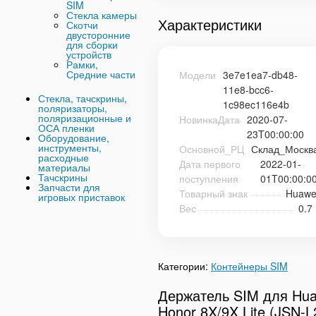
SIM
Стекла камеры
Характеристики
Скотчи
двусторонние
для сборки
устройств
Рамки,
Средние части
Модели
3e7e1ea7-db48-
11e8-bcc6-
Стекла, тачскрины,
1c98ec116e4b
поляризаторы,
поляризационные и
НовинкаДата
2020-07-
ОСА пленки
23T00:00:00
Оборудование,
инструменты,
Основной_РЦ
Склад_Москв
расходные
Дата первого
2022-01-
материалы
Тачскрины
поступления
01T00:00:0
Запчасти для
Товарный знак
Huawe
игровых приставок
Вес
0.7 
Категории:
Контейнеры SIM
Держатель SIM для Hua
Honor 8X/9X Lite (JSN-L