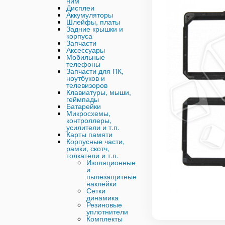
ним
Дисплеи
Аккумуляторы
Шлейфы, платы
Задние крышки и
корпуса
Запчасти
Аксессуары
Мобильные
телефоны
Запчасти для ПК,
ноутбуков и
телевизоров
Клавиатуры, мыши,
геймпады
Батарейки
Микросхемы,
контроллеры,
усилители и т.п.
Карты памяти
Корпусные части,
рамки, скотч,
толкатели и т.п.
Изоляционные
и
пылезащитные
наклейки
Сетки
динамика
Резиновые
уплотнители
Комплекты