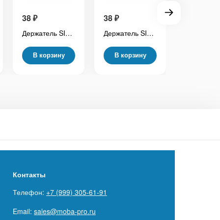
38
₽
38
₽
38
₽
Держатель SIM для Xiaomi Redmi Note 11 (2201117TY) Черный
Держатель SIM для Xiaomi Redmi Note 8 Pro (M1906G7T) Зеленый
В корзину
В корзину
В корз
Контакты
Телефон:
+7 (999) 305-61-91
Email:
sales@moba-pro.ru