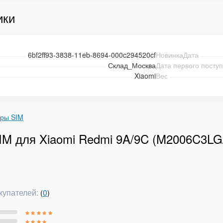
ики
6bf2ff93-3838-11eb-8694-000c294520cf
НовинкаДата
Склад_Москва
Дата первого посту
Xiaomi
Вес
еры SIM
IM для Xiaomi Redmi 9A/9C (M2006C3
купателей:
0
(
)