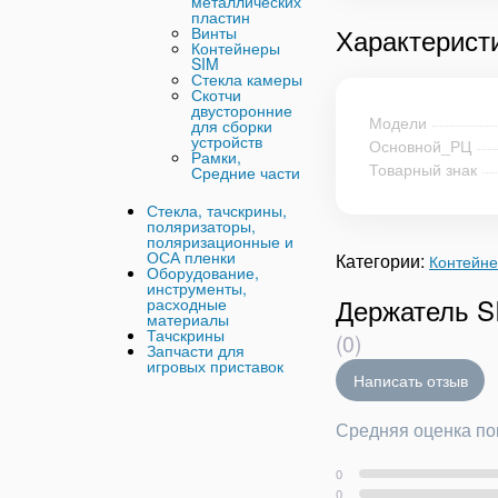
металлических
пластин
Характерист
Винты
Контейнеры
SIM
Стекла камеры
Скотчи
двусторонние
Модели
для сборки
устройств
Основной_РЦ
Рамки,
Товарный знак
Средние части
Стекла, тачскрины,
поляризаторы,
поляризационные и
ОСА пленки
Категории:
Контейн
Оборудование,
инструменты,
Держатель S
расходные
материалы
Тачскрины
(0)
Запчасти для
игровых приставок
Написать отзыв
Средняя оценка по
0
0