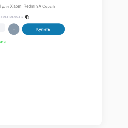
 для Xiaomi Redmi 9A Серый
-XMI-RMI-9A-GY
+
Купить
чии