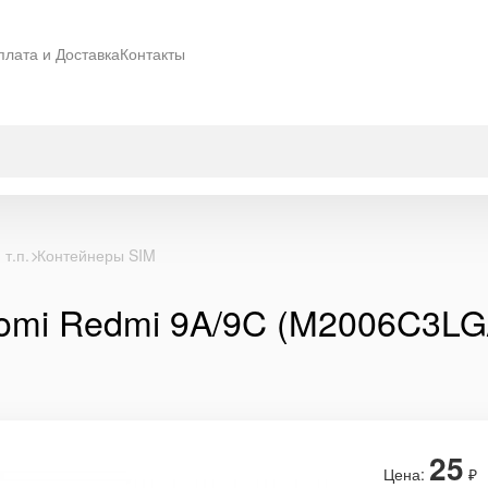
плата и Доставка
Контакты
 т.п.
Контейнеры SIM
aomi Redmi 9A/9C (M2006C3
25
Цена:
₽