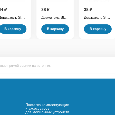
44
₽
38
₽
38
₽
Держатель SIM для Xiaomi Redmi 10C (220333QNY0) Серый
Держатель SIM для Xiaomi Redmi 10C (220333QNY) Синий
Держатель SIM для Xiaomi Redmi Note 10 Pro 4G (M2101K6G) Черный
В корзину
В корзину
В корзину
ание прямой ссылки на источник.
Поставка комплектующих
и аксессуаров
для мобильных устройств