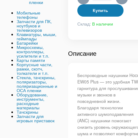
пленки
Купить
Мобильные
телефоны
Запчасти для ПК,
Склад:
В наличии
ноутбуков и
телевизоров
Клавиатуры, мыши,
геймпады
Батарейки
Микросхемы,
контроллеры,
Описание
усилители и т.п.
Карты памяти
Корпусные части,
рамки, скотч,
толкатели и т.п.
Беспроводные наушники Hoc
Стекла, тачскрины,
EW05 Plus — это удобная TW
поляризаторы,
поляризационные и
гарнитура для прослушивани
ОСА пленки
музыки и звонков в
Оборудование,
инструменты,
повседневной жизни.
расходные
Благодаря технологии
материалы
Тачскрины
активного шумоподавления
Запчасти для
(ANC) наушники помогают
игровых приставок
снизить уровень окружающег
шума и позволяют комфортн