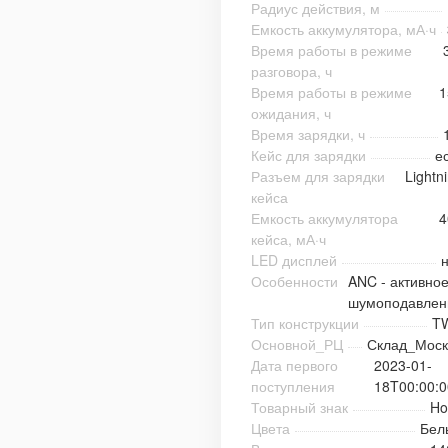
Радиус действия, м
Емкость аккумулятора, мА·ч
Время работы в режиме
разговора, ч
Время работы в режиме
1
ожидания, ч
Время зарядки, ч
Кейс для зарядки
е
Разъем для зарядки
Lightn
кейса
Емкость аккумулятора
4
кейса, мА·ч
LED дисплей
Особенности
ANC - активно
шумоподавлен
Тип конструкции
T
Основной_РЦ
Склад_Моск
Дата первого
2023-01-
поступления
18T00:00:0
Товарный знак
Ho
Цвета
Бел