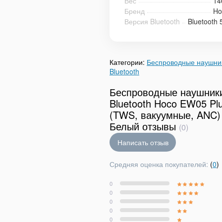
Вес
14
Бренд
Ho
Версия Bluetooth
Bluetooth 
Категории:
Беспроводные наушни
Bluetooth
Беспроводные наушник
Bluetooth Hoco EW05 Pl
(TWS, вакуумные, ANC)
Белый отзывы
(0)
Написать отзыв
Средняя оценка покупателей:
(
0
)
0
0
0
0
0