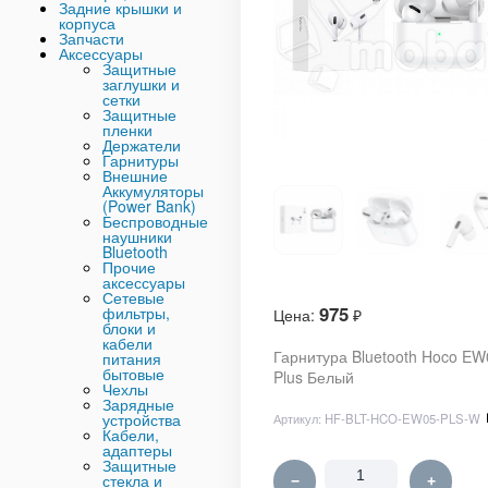
Задние крышки и
корпуса
Запчасти
Аксессуары
Защитные
заглушки и
сетки
Защитные
пленки
Держатели
Гарнитуры
Внешние
Аккумуляторы
(Power Bank)
Беспроводные
наушники
Bluetooth
Прочие
аксессуары
Сетевые
975
фильтры,
Цена:
₽
блоки и
кабели
Гарнитура Bluetooth Hoco EW
питания
бытовые
Plus Белый
Чехлы
Зарядные
устройства
Артикул:
HF-BLT-HCO-EW05-PLS-W
Кабели,
адаптеры
Защитные
стекла и
−
+