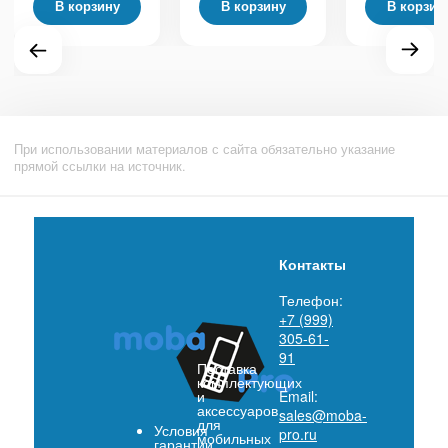
В корзину
В корзину
В корзин
При использовании материалов с сайта обязательно указание
прямой ссылки на источник.
Контакты
Телефон:
+7 (999)
305-61-
91
Поставка
комплектующих
и
Email:
аксессуаров
sales@moba-
для
Условия
pro.ru
мобильных
гарантии