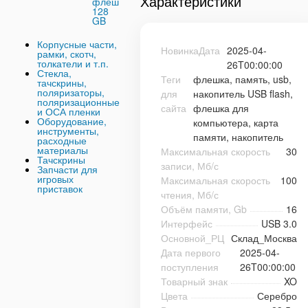
Характеристики
флеш
128
GB
Корпусные части,
НовинкаДата
2025-04-
рамки, скотч,
толкатели и т.п.
26T00:00:00
Стекла,
Теги
флешка, память, usb,
тачскрины,
поляризаторы,
для
накопитель USB flash,
поляризационные
сайта
флешка для
и ОСА пленки
Оборудование,
компьютера, карта
инструменты,
памяти, накопитель
расходные
материалы
Максимальная скорость
30
Тачскрины
записи, Мб/с
Запчасти для
игровых
Максимальная скорость
100
приставок
чтения, Мб/с
Объём памяти, Gb
16
Интерфейс
USB 3.0
Основной_РЦ
Склад_Москва
Дата первого
2025-04-
поступления
26T00:00:00
Товарный знак
XO
Цвета
Серебро