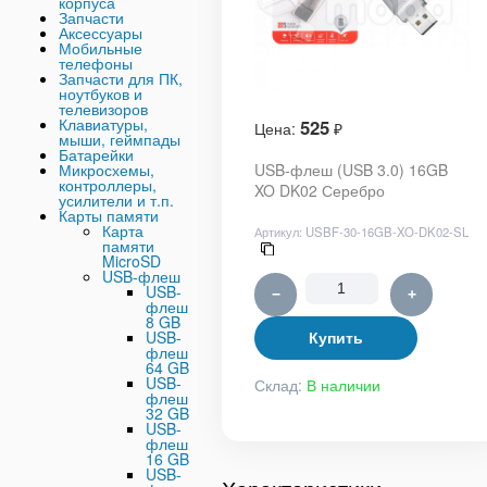
корпуса
Запчасти
Аксессуары
Мобильные
телефоны
Запчасти для ПК,
ноутбуков и
телевизоров
Клавиатуры,
525
Цена:
₽
мыши, геймпады
Батарейки
Микросхемы,
USB-флеш (USB 3.0) 16GB
контроллеры,
XO DK02 Серебро
усилители и т.п.
Карты памяти
Карта
Артикул:
USBF-30-16GB-XO-DK02-SL
памяти
MicroSD
USB-флеш
USB-
−
+
флеш
8 GB
USB-
Купить
флеш
64 GB
USB-
Склад:
В наличии
флеш
32 GB
USB-
флеш
16 GB
USB-