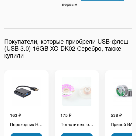
первым!
Покупатели, которые приобрели USB-флеш
(USB 3.0) 16GB XO DK02 Серебро, также
купили
163
₽
175
₽
538
₽
Переходник HDMI (F) - VGA (M) Черный
Поглотитель олова (оплётка) Goot Wick (2.0 мм*1.5 м)