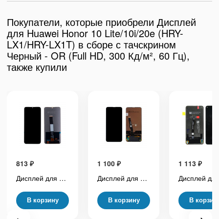
Покупатели, которые приобрели Дисплей
для Huawei Honor 10 Lite/10i/20e (HRY-
LX1/HRY-LX1T) в сборе с тачскрином
Черный - OR (Full HD, 300 Кд/м², 60 Гц),
также купили
813
₽
1 100
₽
1 113
₽
Дисплей для Xiaomi Redmi 9A/9C/10A (M2006C3MNG/220233L2G/M2006C3LG) в сборе с тачскрином Черный - OR (HD+, 300 Кд/м², 60 Гц)
Дисплей для Huawei P Smart Z/Y9s/Y9 Prime 2019/Honor 9X (STK-LX1/STK-L21) в сборе с тачскрином Черный - OR (Full HD, 300 Кд/м², 60 Гц)
В корзину
В корзину
В корзин