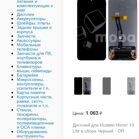
питания и
комплектующие к
ним
Дисплеи
Аккумуляторы
Шлейфы, платы
Задние крышки и
корпуса
Запчасти
Аксессуары
Мобильные
телефоны
Запчасти для ПК,
ноутбуков и
телевизоров
Клавиатуры,
мыши, геймпады
Батарейки
Микросхемы,
контроллеры,
усилители и т.п.
Карты памяти
Корпусные части,
рамки, скотч,
толкатели и т.п.
Стекла,
1 063
Цена:
₽
тачскрины,
поляризаторы,
поляризационные
Дисплей для Huawei Honor 10
и ОСА пленки
Lite в сборе Черный - OR
Оборудование,
инструменты,