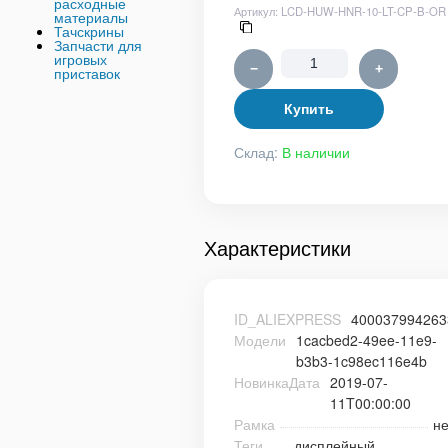
расходные
Артикул:
LCD-HUW-HNR-10-LT-CP-B-OR
материалы
Тачскрины
Запчасти для
игровых
−
+
приставок
Купить
Склад:
В наличии
Характеристики
ID_ALIEXPRESS
400037994263
Модели
1cacbed2-49ee-11e9-
b3b3-1c98ec116e4b
НовинкаДата
2019-07-
11T00:00:00
Рамка
не
Теги
дисплейный