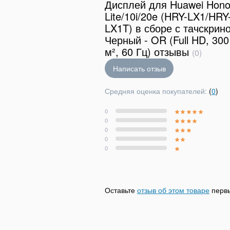
Дисплей для Huawei Hono
Lite/10i/20e (HRY-LX1/HRY
LX1T) в сборе с тачскрин
Черный - OR (Full HD, 300
м², 60 Гц) отзывы
(0)
Написать отзыв
Средняя оценка покупателей:
(
0
)
0
0
0
0
0
Оставьте
отзыв об этом товаре
перв