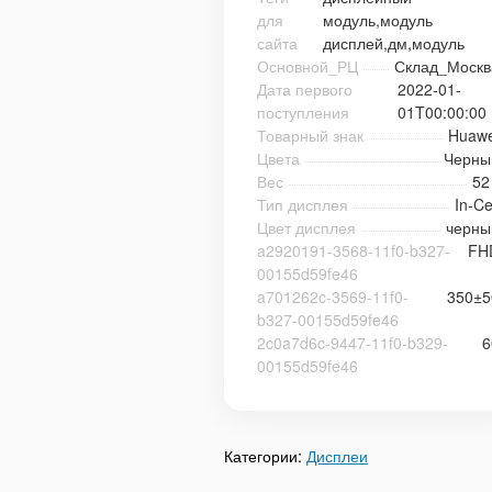
для
модуль,модуль
сайта
дисплей,дм,модуль
Основной_РЦ
Склад_Москв
Дата первого
2022-01-
поступления
01T00:00:00
Товарный знак
Huawe
Цвета
Черны
Вес
52
Тип дисплея
In-Ce
Цвет дисплея
черны
a2920191-3568-11f0-b327-
FH
00155d59fe46
a701262c-3569-11f0-
350±5
b327-00155d59fe46
2c0a7d6c-9447-11f0-b329-
6
00155d59fe46
Категории:
Дисплеи