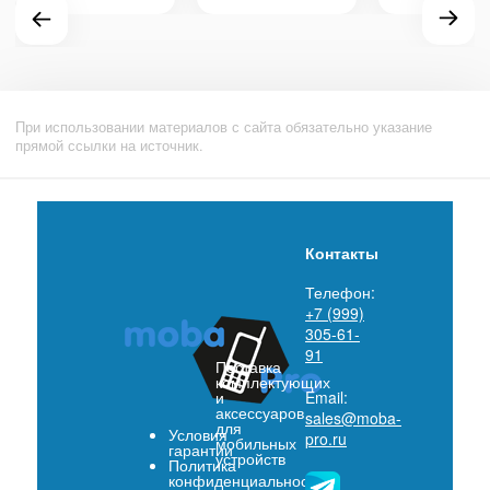
При использовании материалов с сайта обязательно указание
прямой ссылки на источник.
Контакты
Телефон:
+7 (999)
305-61-
91
Поставка
комплектующих
и
Email:
аксессуаров
sales@moba-
для
Условия
pro.ru
мобильных
гарантии
устройств
Политика
конфиденциальности