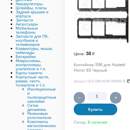
Аккумуляторы
Шлейфы, платы
Задние крышки и
корпуса
Запчасти
Аксессуары
Мобильные
телефоны
Запчасти для ПК,
ноутбуков и
телевизоров
Клавиатуры, мыши,
геймпады
38
Цена:
₽
Батарейки
Микросхемы,
контроллеры,
Контейнер SIM для Huawei
усилители и т.п.
Honor 8S Черный
Карты памяти
Корпусные части,
рамки, скотч,
Артикул:
HLD-SIM-HUW-HNR8S-B
толкатели и т.п.
Изоляционные
и
пылезащитные
−
+
наклейки
Сетки
динамика
Купить
Резиновые
уплотнители
Комплекты
Склад:
В наличии
металлических
пластин