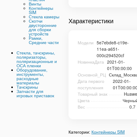
Винты
Контейнеры
SIM
Стекла камеры
Характеристики
Скотчи
двусторонние
для сборки
устройств
Рамки,
Средние части
Модели
5e7ebde8-c19e-
11ea-a651-
Стекла, тачскрины,
000c294520cf
поляризаторы,
поляризационные и
НовинкаДата
2021-01-
ОСА пленки
01T00:00:00
Оборудование,
инструменты,
Основной_РЦ
Склад_Москв
расходные
Дата первого
2022-01-
материалы
Тачскрины
поступления
01T00:00:0
Запчасти для
Товарный знак
Huawe
игровых приставок
Цвета
Черны
Вес
0.7 
Категории:
Контейнеры SIM