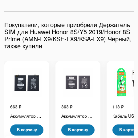
Покупатели, которые приобрели Держатель
SIM для Huawei Honor 8S/Y5 2019/Honor 8S
Prime (AMN-LX9/KSE-LX9/KSA-LX9) Черный,
также купили
663
₽
363
₽
113
₽
Аккумулятор для Xiaomi Redmi Note 10 Pro 4G/Redmi Note 9 Pro (BN53) - Battery Collection (Премиум)
Аккумулятор для ZTE Blade A5 2019/A3 2020/L210 (Li3826T43P4h695950) - Battery Collection (Премиум)
В корзину
В корзину
В корзин