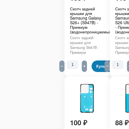
Скотч задней
Скотч 
крышки для
крышки
Samsung Galaxy
Samsun
S26+ (S947B) -
S26 Ult
Премиум
- Прем
(водонепроницаемый)
(водон
Скотч задней
Скотч з
крышки для
крышки
Samsung S947B -
Samsung
Премиум
Премиу
−
+
Купить
−
100
₽
88
₽