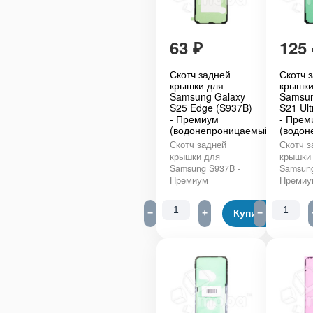
63
₽
125
Скотч задней
Скотч 
крышки для
крышки
Samsung Galaxy
Samsun
S25 Edge (S937B)
S21 Ul
- Премиум
- Прем
(водонепроницаемый)
(водон
Скотч задней
Скотч з
крышки для
крышки
Samsung S937B -
Samsun
Премиум
Премиу
−
+
Купить
−