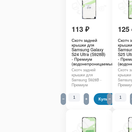
113
₽
125
Скотч задней
Скотч 
крышки для
крышки
Samsung Galaxy
Samsun
S24 Ultra (S928B)
S25 Ult
- Премиум
- Прем
(водонепроницаемый)
(водон
Скотч задней
Скотч з
крышки для
крышки
Samsung S928B -
Samsung
Премиум
Премиу
−
+
Купить
−