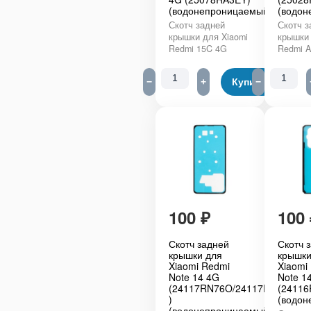
(водонепроницаемый)
(водон
Скотч задней
Скотч з
крышки для Xiaomi
крышки 
Redmi 15C 4G
Redmi 
−
+
Купить
−
100
₽
100
Скотч задней
Скотч 
крышки для
крышки
Xiaomi Redmi
Xiaomi
Note 14 4G
Note 1
(24117RN76O/24117RN76G
(2411
)
(водон
(водонепроницаемый)