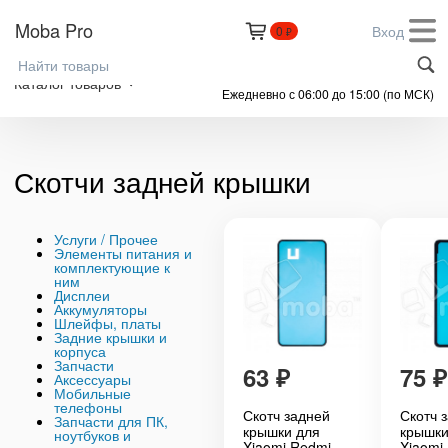
Moba Pro
Вход
0
₽
+7 (999) 305-61-91
Каталог товаров
Ежедневно с 06:00 до 15:00 (по МСК)
Скотчи задней крышки
Услуги / Прочее
Элементы питания и
комплектующие к
ним
Дисплеи
Аккумуляторы
Шлейфы, платы
Задние крышки и
корпуса
Запчасти
63
₽
75
₽
Аксессуары
Мобильные
телефоны
Скотч задней
Скотч 
Запчасти для ПК,
крышки для
крышки
ноутбуков и
Xiaomi Redmi
Xiaomi