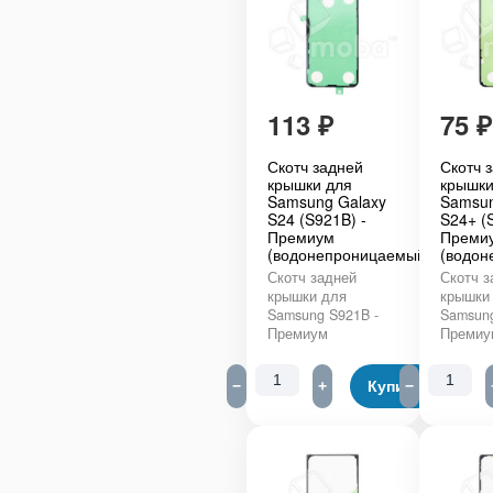
113
₽
75
₽
Скотч задней
Скотч 
крышки для
крышки
Samsung Galaxy
Samsun
S24 (S921B) -
S24+ (
Премиум
Преми
(водонепроницаемый)
(водон
Скотч задней
Скотч з
крышки для
крышки
Samsung S921B -
Samsung
Премиум
Премиу
−
+
Купить
−