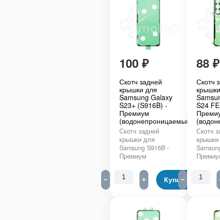
100
₽
88
₽
Скотч задней
Скотч 
крышки для
крышки
Samsung Galaxy
Samsun
S23+ (S916B) -
S24 FE
Премиум
Преми
(водонепроницаемый)
(водон
Скотч задней
Скотч з
крышки для
крышки
Samsung S916B -
Samsung
Премиум
Премиу
−
+
Купить
−