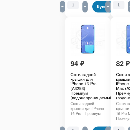
−
+
Купить
−
94
₽
82
₽
Скотч задней
Скотч 
крышки для
крышки
iPhone 16 Pro
iPhone
(A3293) -
Max (A
Премиум
Преми
(водонепроницаемый)
(водон
Скотч задней
Скотч з
крышки для iPhone
крышки 
16 Pro - Премиум
16 Pro M
Премиу