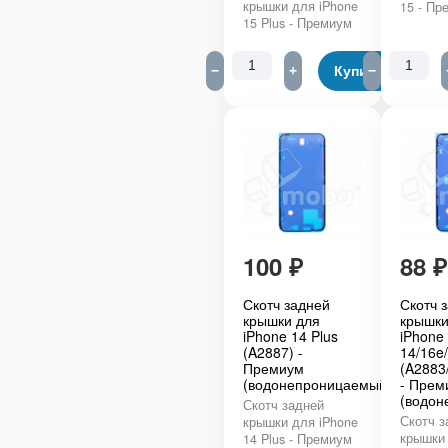
крышки для iPhone
15 - Пр
15 Plus - Премиум
−
+
Купить
−
100
₽
88
₽
Скотч задней
Скотч 
крышки для
крышки
iPhone 14 Plus
iPhone
(A2887) -
14/16e
Премиум
(A2883
(водонепроницаемый)
- Прем
(водон
Скотч задней
Скотч з
крышки для iPhone
крышки 
14 Plus - Премиум