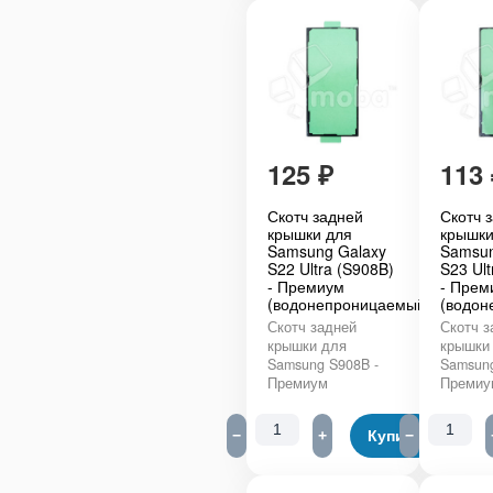
125
₽
113
Скотч задней
Скотч 
крышки для
крышки
Samsung Galaxy
Samsun
S22 Ultra (S908B)
S23 Ult
- Премиум
- Прем
(водонепроницаемый)
(водон
Скотч задней
Скотч з
крышки для
крышки
Samsung S908B -
Samsung
Премиум
Премиу
−
+
Купить
−