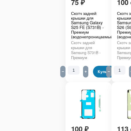
75
₽
100
Скотч задней
Скотч 
крышки для
крышки
Samsung Galaxy
Samsun
S25 FE (S731B) -
S26 (S
Премиум
Преми
(водонепроницаемый)
(водон
Скотч задней
Скотч з
крышки для
крышки
Samsung S731B -
Samsung
Премиум
Премиу
−
+
Купить
−
100
₽
113