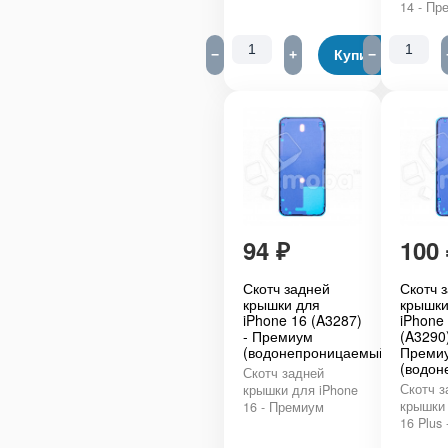
14 - Пр
−
+
Купить
−
94
₽
100
Скотч задней
Скотч 
крышки для
крышки
iPhone 16 (A3287)
iPhone 
- Премиум
(A3290)
(водонепроницаемый)
Преми
(водон
Скотч задней
Скотч з
крышки для iPhone
крышки 
16 - Премиум
16 Plus