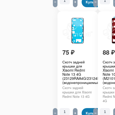
−
+
Купить
−
75
₽
88
₽
Скотч задней
Скотч 
крышки для
крышки
Xiaomi Redmi
Xiaomi
Note 13 4G
Note 1
(23129RAA4G/23124RA7EO/23
(M210
(водонепроницаемый)
(водон
Скотч задней
Скотч з
крышки для Xiaomi
крышки 
Redmi Note 13 4G
Redmi N
4G
−
+
Купить
−