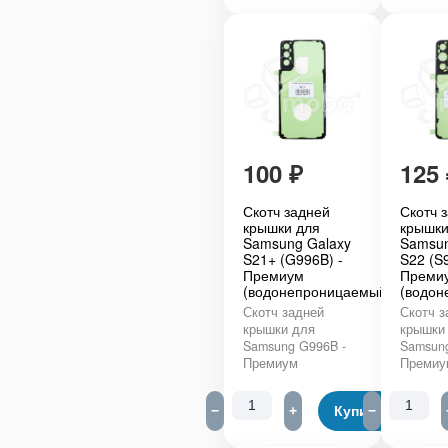
100
₽
125
Скотч задней
Скотч 
крышки для
крышки
Samsung Galaxy
Samsun
S21+ (G996B) -
S22 (S
Премиум
Преми
(водонепроницаемый)
(водон
Скотч задней
Скотч з
крышки для
крышки
Samsung G996B -
Samsung
Премиум
Премиу
−
+
Купить
−