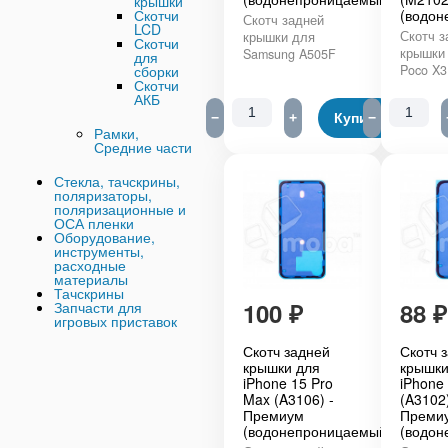
крышки
(водон
Скотчи
Скотч задней
LCD
Скотч з
крышки для
Скотчи
крышки 
Samsung A505F
для
Poco X
сборки
Скотчи
АКБ
−
+
Купить
−
Рамки,
Средние части
Стекла, тачскрины,
поляризаторы,
поляризационные и
ОСА пленки
Оборудование,
инструменты,
расходные
материалы
Тачскрины
100
₽
88
₽
Запчасти для
игровых приставок
Скотч задней
Скотч 
крышки для
крышки
iPhone 15 Pro
iPhone
Max (A3106) -
(A3102)
Премиум
Преми
(водонепроницаемый)
(водон