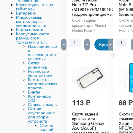
телевизоров
Клавиатуры, мыши,
Note 7/7 Pro
Note 8 
геймпады
(M1901F7H/M1901F7G)
(M190
Батарейки
(водонепроницаемый)
(водон
Микросхемы,
Скотч задней
Скотч з
контроллеры,
усилители и т.п.
крышки для Xiaomi
крышки 
Карты памяти
Redmi Note 7
Redmi N
Корпусные части,
рамки, скотч,
толкатели и т.п.
−
+
Купить
−
Изоляционные
и
пылезащитные
наклейки
Сетки
динамика
Резиновые
уплотнители
Комплекты
металлических
пластин
Винты
Контейнеры
SIM
113
₽
88
₽
Стекла камеры
Скотчи
двусторонние
Скотч задней
Скотч 
для сборки
крышки для
крышки
устройств
Samsung Galaxy
Xiaomi
Скотчи
A50 (A505F)
NFC/X3
задней
(водонепроницаемый)
(M210