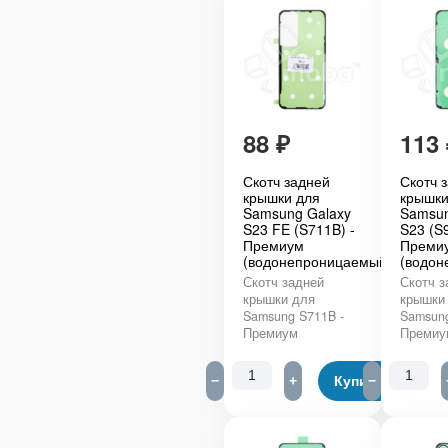
88
₽
113
Скотч задней
Скотч 
крышки для
крышки
Samsung Galaxy
Samsun
S23 FE (S711B) -
S23 (S
Премиум
Преми
(водонепроницаемый)
(водон
Скотч задней
Скотч з
крышки для
крышки
Samsung S711B -
Samsung
Премиум
Премиу
−
+
Купить
−