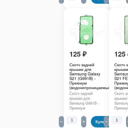
125
₽
125
Скотч задней
Скотч 
крышки для
крышки
Samsung Galaxy
Samsun
S21 (G991B) -
S21 FE
Премиум
Преми
(водонепроницаемый)
(водон
Скотч задней
Скотч з
крышки для
крышки
Samsung G991B -
Samsun
Премиум
Премиу
−
+
Купить
−