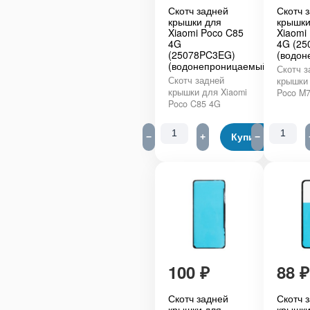
Скотч задней
Скотч 
крышки для
крышки
Xiaomi Poco C85
Xiaomi
4G
4G (25
(25078PC3EG)
(водон
(водонепроницаемый)
Скотч з
Скотч задней
крышки 
крышки для Xiaomi
Poco M
Poco C85 4G
−
+
Купить
−
100
₽
88
₽
Скотч задней
Скотч 
крышки для
крышки