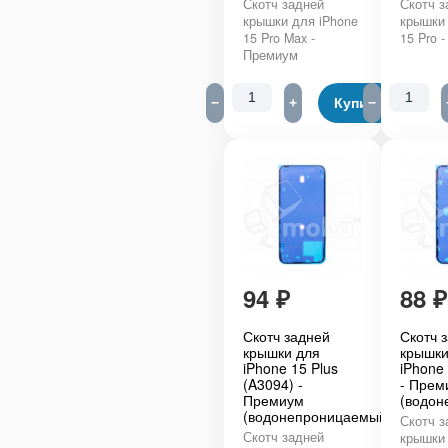
Скотч задней
Скотч з
крышки для iPhone
крышки 
15 Pro Max -
15 Pro 
Премиум
−
+
Купить
−
94
₽
88
₽
Скотч задней
Скотч 
крышки для
крышки
iPhone 15 Plus
iPhone
(A3094) -
- Прем
Премиум
(водон
(водонепроницаемый)
Скотч з
Скотч задней
крышки 