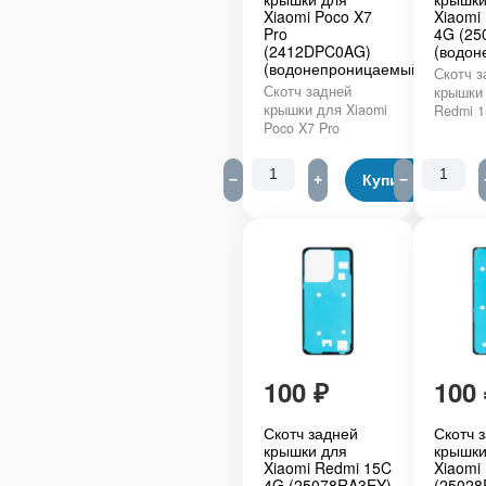
Xiaomi Poco X7
Xiaomi
Pro
4G (25
(2412DPC0AG)
(водон
(водонепроницаемый)
Скотч з
Скотч задней
крышки 
крышки для Xiaomi
Redmi 1
Poco X7 Pro
−
+
Купить
−
100
₽
100
Скотч задней
Скотч 
крышки для
крышки
Xiaomi Redmi 15C
Xiaomi
4G (25078RA3EY)
(25028