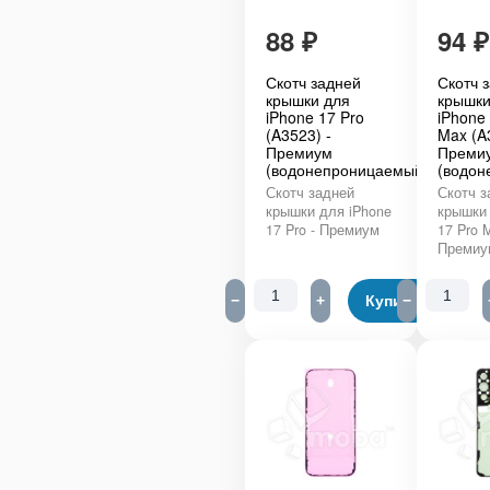
88
₽
94
₽
Скотч задней
Скотч 
крышки для
крышки
iPhone 17 Pro
iPhone
(A3523) -
Max (A
Премиум
Преми
(водонепроницаемый)
(водон
Скотч задней
Скотч з
крышки для iPhone
крышки 
17 Pro - Премиум
17 Pro M
Премиу
−
+
Купить
−