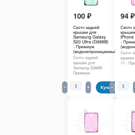
100
₽
94
₽
Скотч задней
Скотч 
крышки для
крышки
Samsung Galaxy
iPhone
S20 Ultra (G988B)
- Прем
- Премиум
(водон
(водонепроницаемый)
Скотч з
Скотч задней
крышки 
крышки для
17 - Пр
Samsung G988B -
Премиум
−
+
Купить
−