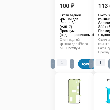
100
₽
113
Скотч задней
Скотч 
крышки для
крышки
iPhone Air
Samsun
(A3517) -
S22+ (
Премиум
Преми
(водонепроницаемый)
(водон
Скотч задней
Скотч з
крышки для iPhone
крышки
Air - Премиум
Samsung
Премиу
−
+
Купить
−