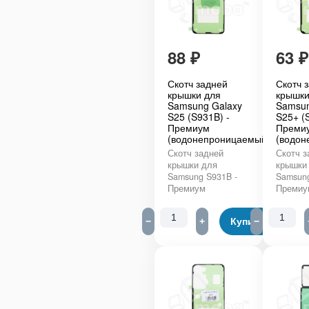
88
₽
63
₽
Скотч задней
Скотч 
крышки для
крышки
Samsung Galaxy
Samsun
S25 (S931B) -
S25+ (
Премиум
Преми
(водонепроницаемый)
(водон
Скотч задней
Скотч з
крышки для
крышки
Samsung S931B -
Samsung
Премиум
Премиу
−
+
Купить
−