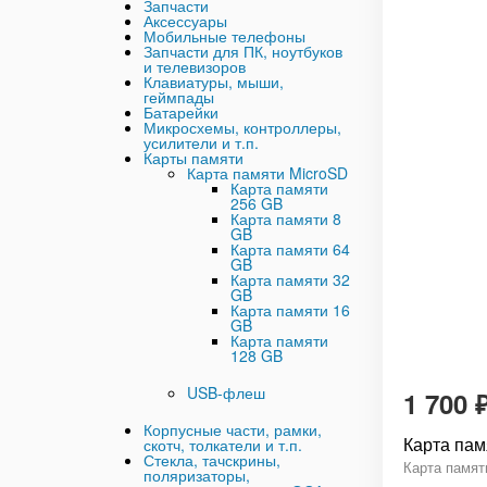
Запчасти
Аксессуары
Мобильные телефоны
Запчасти для ПК, ноутбуков
и телевизоров
Клавиатуры, мыши,
геймпады
Батарейки
Микросхемы, контроллеры,
усилители и т.п.
Карты памяти
Карта памяти MicroSD
Карта памяти
256 GB
Карта памяти 8
GB
Карта памяти 64
GB
Карта памяти 32
GB
Карта памяти 16
GB
Карта памяти
128 GB
USB-флеш
1 700
Корпусные части, рамки,
Карта пам
скотч, толкатели и т.п.
Стекла, тачскрины,
Карта памят
поляризаторы,